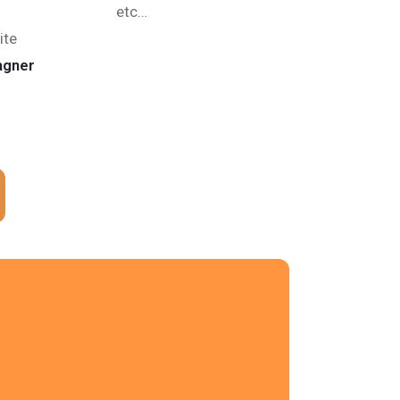
etc…
ite
agner