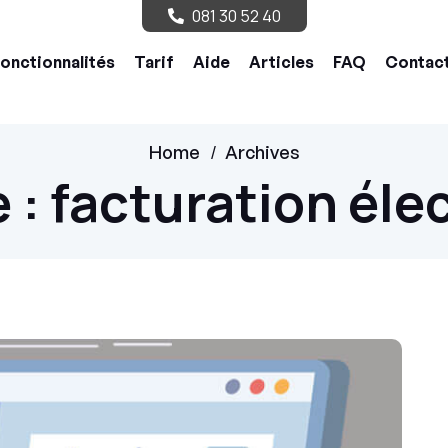
081 30 52 40
onctionnalités
Tarif
Aide
Articles
FAQ
Contac
/
Home
Archives
 :
facturation éle